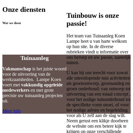
Onze diensten
Tuinbouw is onze
passie!
Wat we doen
Het team van Tuinaanleg Koen
Lampe heet u van harte welkom
Tuinaanleg
op hun site. In de diverse
rubrieken vindt u informatie over
Tuinaanleg
ons beroep en uw passie, namelijk
tuinen.
Vakmanschap
is het juiste woord
U kan bij ons terecht voor zowat
voor de uitvoering van de
alle uiteenlopende tuin activiteiten
werkzaamheden. Lampe Koen
als groenontwerp, groenaanleg en
voert met
vakkundig opgeleide
groen onderhoud; van ontwerp tot
medewerkers
en met grote
uitvoering van een totaal concept ,
precisie uw tuinaanleg projecten
voor het nodige tuinonderhoud tot
uit.
de specifieke vorm snoei, of voor
het nodige advies en begeleiding
Meer info
voor als U zelf aan de slag wilt.
Neem gerust een klikje doorheen
de website om een betere kijk te
krijgen op onze verschillende