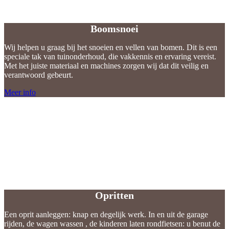
Boomsnoei
Boomsnoei
Wij helpen u graag bij het snoeien en vellen van bomen. Dit is een
speciale tak van tuinonderhoud, die vakkennis en ervaring vereist.
Met het juiste materiaal en machines zorgen wij dat dit veilig en
verantwoord gebeurt.
Meer info
Opritten
Opritten
Een oprit aanleggen: knap en degelijk werk. In en uit de garage
rijden, de wagen wassen , de kinderen laten rondfietsen: u benut de